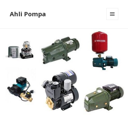
Ahli Pompa
MENU
AND
WIDGETS