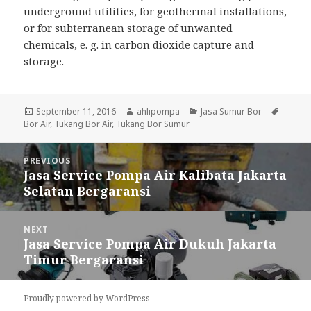
underground utilities, for geothermal installations,
or for subterranean storage of unwanted
chemicals, e. g. in carbon dioxide capture and
storage.
Posted
September 11, 2016
Author
ahlipompa
Categories
Jasa Sumur Bor
Tags
Bor Air
on
,
Tukang Bor Air
,
Tukang Bor Sumur
Post
PREVIOUS
navigation
Jasa Service Pompa Air Kalibata Jakarta
Previous
Selatan Bergaransi
post:
NEXT
Jasa Service Pompa Air Dukuh Jakarta
Next
Timur Bergaransi
post:
Proudly powered by WordPress