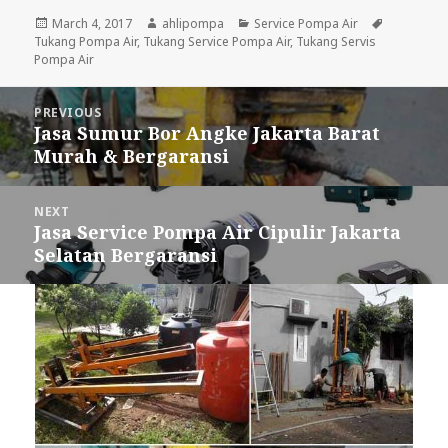
Posted
March 4, 2017
Author
ahlipompa
Categories
Service Pompa Air
Tags
Tukang Pompa Air
on
,
Tukang Service Pompa Air
,
Tukang Servis
Pompa Air
Post
PREVIOUS
navigation
Jasa Sumur Bor Angke Jakarta Barat
Previous
Murah & Bergaransi
post:
NEXT
Jasa Service Pompa Air Cipulir Jakarta
Next
Selatan Bergaransi
post: