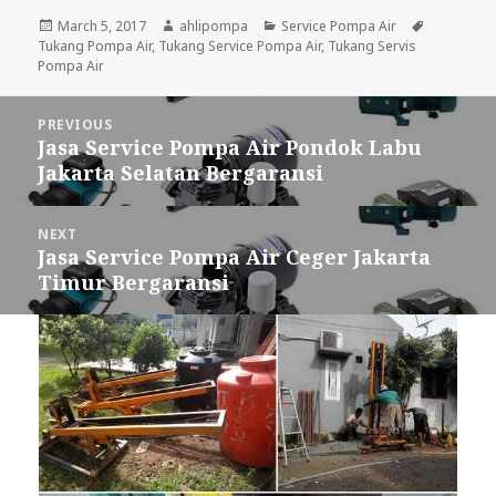
Posted
March 5, 2017
Author
ahlipompa
Categories
Service Pompa Air
Tags
Tukang Pompa Air
on
,
Tukang Service Pompa Air
,
Tukang Servis
Pompa Air
Post
PREVIOUS
navigation
Jasa Service Pompa Air Pondok Labu
Previous
Jakarta Selatan Bergaransi
post:
NEXT
Jasa Service Pompa Air Ceger Jakarta
Next
Timur Bergaransi
post: