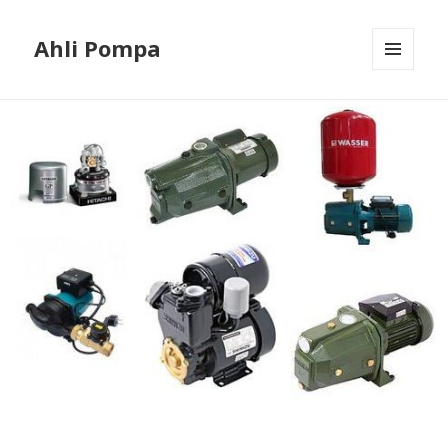
Ahli Pompa
MENU
AND
WIDGETS