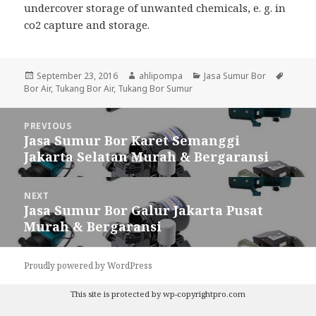
undercover storage of unwanted chemicals, e. g. in
co2 capture and storage.
Posted
September 23, 2016
Author
ahlipompa
Categories
Jasa Sumur Bor
Tags
Bor Air
on
,
Tukang Bor Air
,
Tukang Bor Sumur
Post
PREVIOUS
navigation
Jasa Sumur Bor Karet Semanggi
Previous
Jakarta Selatan Murah & Bergaransi
post:
NEXT
Jasa Sumur Bor Galur Jakarta Pusat
Next
Murah & Bergaransi
post:
Proudly powered by WordPress
This site is protected by
wp-copyrightpro.com