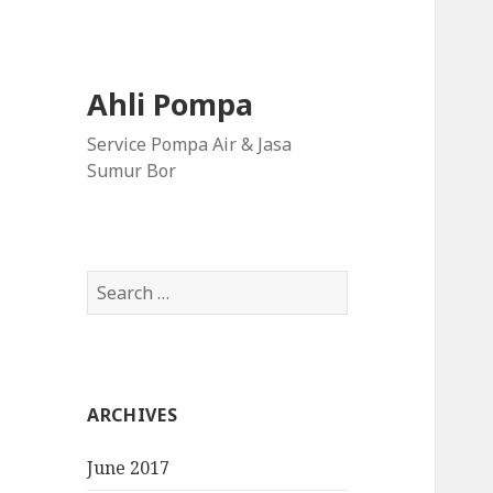
Ahli Pompa
Service Pompa Air & Jasa
Sumur Bor
S
e
a
r
c
ARCHIVES
h
f
June 2017
o