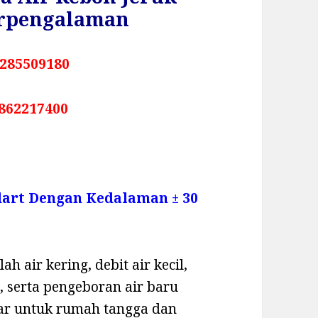
erpengalaman
285509180
862217400
dart Dengan Kedalaman ± 30
h air kering, debit air kecil,
 serta pengeboran air baru
sar untuk rumah tangga dan