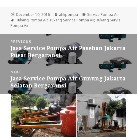
Posted
December 10, 2016
Author
ahlipompa
Categories
Service Pompa Air
on
Tags
Tukang Pompa Air
,
Tukang Service Pompa Air
,
Tukang Servis
Pompa Air
Post
PREVIOUS
navigation
Jasa Service Pompa Air Paseban Jakarta
Previous
Pusat Bergaransi
post:
NEXT
Jasa Service Pompa Air Gunung Jakarta
Next
Selatan Bergaransi
post: