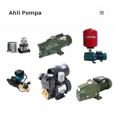
Ahli Pompa
MENU
AND
WIDGETS