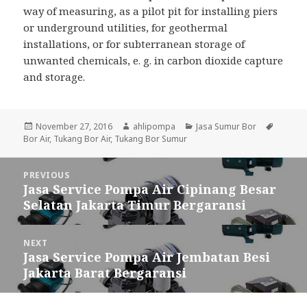
way of measuring, as a pilot pit for installing piers
or underground utilities, for geothermal
installations, or for subterranean storage of
unwanted chemicals, e. g. in carbon dioxide capture
and storage.
Posted
November 27, 2016
Author
ahlipompa
Categories
Jasa Sumur Bor
Tags
Bor Air
on
,
Tukang Bor Air
,
Tukang Bor Sumur
Post
PREVIOUS
navigation
Jasa Service Pompa Air Cipinang Besar
Previous
Selatan Jakarta Timur Bergaransi
post:
NEXT
Jasa Service Pompa Air Jembatan Besi
Next
Jakarta Barat Bergaransi
post: