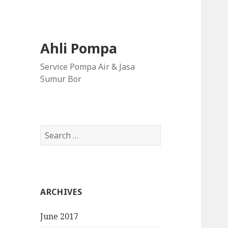
Ahli Pompa
Service Pompa Air & Jasa
Sumur Bor
S
e
a
r
c
ARCHIVES
h
f
June 2017
o