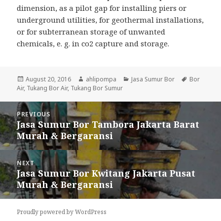
dimension, as a pilot gap for installing piers or
underground utilities, for geothermal installations,
or for subterranean storage of unwanted
chemicals, e. g. in co2 capture and storage.
Posted
August 20, 2016
Author
ahlipompa
Categories
Jasa Sumur Bor
Tags
Bor
Air
,
on
Tukang Bor Air
,
Tukang Bor Sumur
Post
PREVIOUS
navigation
Jasa Sumur Bor Tambora Jakarta Barat
Previous
Murah & Bergaransi
post:
NEXT
Jasa Sumur Bor Kwitang Jakarta Pusat
Next
Murah & Bergaransi
post:
Proudly powered by WordPress