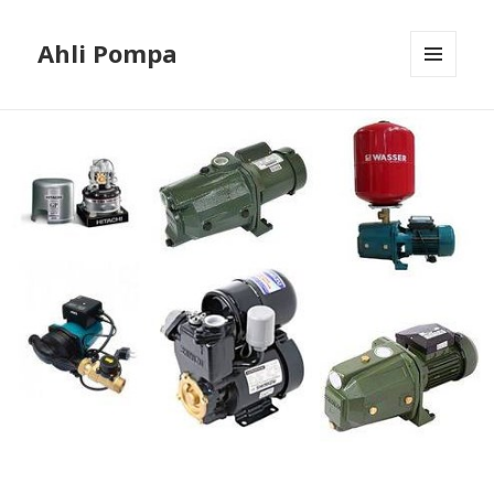
Ahli Pompa
MENU
AND
WIDGETS