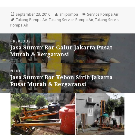
Posted
September 23, 2016
Author
ahlipompa
Categories
Service Pompa Air
on
Tags
Tukang Pompa Air
,
Tukang Service Pompa Air
,
Tukang Servis
Pompa Air
Post
PREVIOUS
navigation
Jasa Sumur Bor Galur Jakarta Pusat
Previous
Murah & Bergaransi
post:
NEXT
Jasa Sumur Bor Kebon Sirih Jakarta
Next
Pusat Murah & Bergaransi
post: