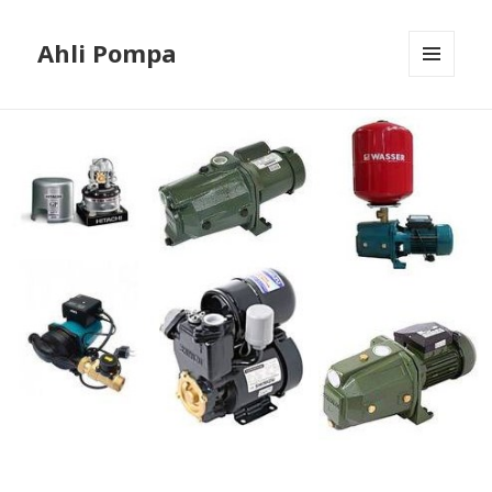
Ahli Pompa
MENU
AND
WIDGETS