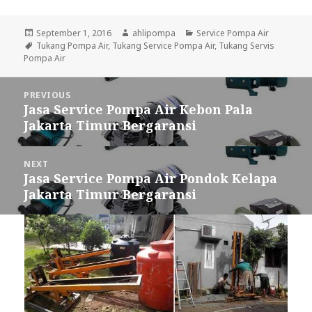
Posted
September 1, 2016
Author
ahlipompa
Categories
Service Pompa Air
on
Tags
Tukang Pompa Air
,
Tukang Service Pompa Air
,
Tukang Servis
Pompa Air
Post
PREVIOUS
navigation
Jasa Service Pompa Air Kebon Pala
Previous
Jakarta Timur Bergaransi
post:
NEXT
Jasa Service Pompa Air Pondok Kelapa
Next
Jakarta Timur Bergaransi
post: