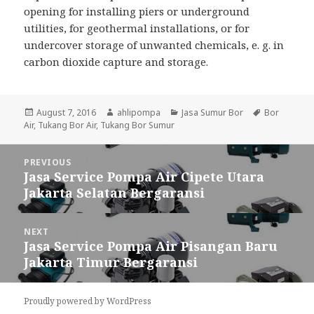
opening for installing piers or underground
utilities, for geothermal installations, or for
undercover storage of unwanted chemicals, e. g. in
carbon dioxide capture and storage.
Posted
August 7, 2016
Author
ahlipompa
Categories
Jasa Sumur Bor
Tags
Bor
Air
,
on
Tukang Bor Air
,
Tukang Bor Sumur
Post
PREVIOUS
navigation
Jasa Service Pompa Air Cipete Utara
Previous
Jakarta Selatan Bergaransi
post:
NEXT
Jasa Service Pompa Air Pisangan Baru
Next
Jakarta Timur Bergaransi
post:
Proudly powered by WordPress