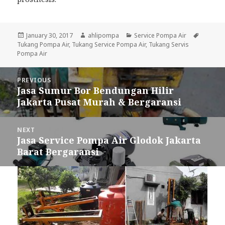
Posted
January 30, 2017
Author
ahlipompa
Categories
Service Pompa Air
Tags
Tukang Pompa Air
on
,
Tukang Service Pompa Air
,
Tukang Servis
Pompa Air
Post
PREVIOUS
navigation
Jasa Sumur Bor Bendungan Hilir
Previous
Jakarta Pusat Murah & Bergaransi
post:
NEXT
Jasa Service Pompa Air Glodok Jakarta
Next
Barat Bergaransi
post: