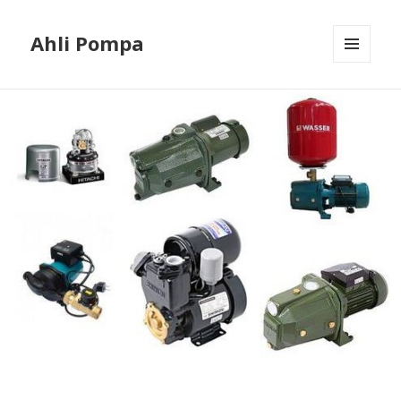
Ahli Pompa
MENU
AND
WIDGETS