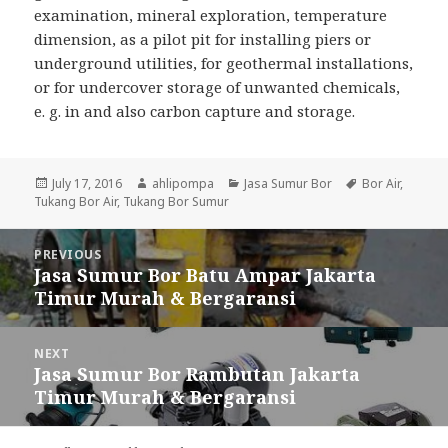
examination, mineral exploration, temperature
dimension, as a pilot pit for installing piers or
underground utilities, for geothermal installations,
or for undercover storage of unwanted chemicals,
e. g. in and also carbon capture and storage.
Posted
July 17, 2016
Author
ahlipompa
Categories
Jasa Sumur Bor
Tags
Bor Air
,
Tukang Bor Air
on
,
Tukang Bor Sumur
Post
PREVIOUS
navigation
Jasa Sumur Bor Batu Ampar Jakarta
Previous
Timur Murah & Bergaransi
post:
NEXT
Jasa Sumur Bor Rambutan Jakarta
Next
Timur Murah & Bergaransi
post: