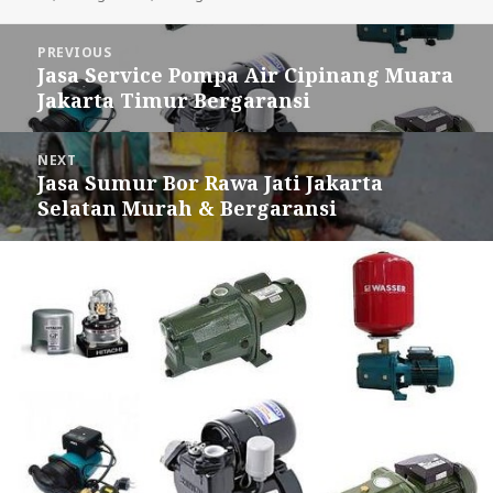
Post
PREVIOUS
navigation
Jasa Service Pompa Air Cipinang Muara
Previous
Jakarta Timur Bergaransi
post:
NEXT
Jasa Sumur Bor Rawa Jati Jakarta
Next
Selatan Murah & Bergaransi
post: