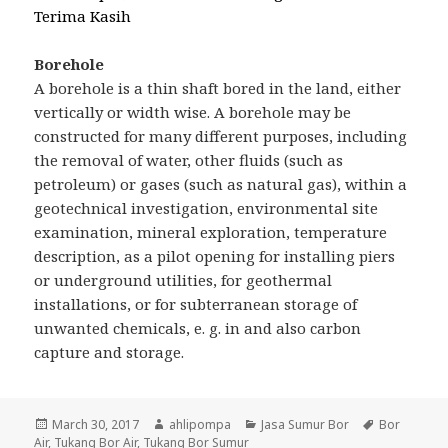
Terima Kasih
Borehole
A borehole is a thin shaft bored in the land, either
vertically or width wise. A borehole may be
constructed for many different purposes, including
the removal of water, other fluids (such as
petroleum) or gases (such as natural gas), within a
geotechnical investigation, environmental site
examination, mineral exploration, temperature
description, as a pilot opening for installing piers
or underground utilities, for geothermal
installations, or for subterranean storage of
unwanted chemicals, e. g. in and also carbon
capture and storage.
Posted
March 30, 2017
Author
ahlipompa
Categories
Jasa Sumur Bor
Tags
Bor
Air
,
on
Tukang Bor Air
,
Tukang Bor Sumur