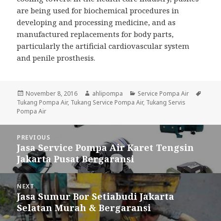
are being used for biochemical procedures in
developing and processing medicine, and as
manufactured replacements for body parts,
particularly the artificial cardiovascular system
and penile prosthesis.
Posted
November 8, 2016
Author
ahlipompa
Categories
Service Pompa Air
Tags
Tukang Pompa Air
on
,
Tukang Service Pompa Air
,
Tukang Servis
Pompa Air
Post
PREVIOUS
navigation
Jasa Service Pompa Air Karet Tengsin
Previous
Jakarta Pusat Bergaransi
post:
NEXT
Jasa Sumur Bor Setiabudi Jakarta
Next
Selatan Murah & Bergaransi
post: