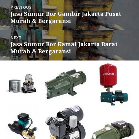
Post
PREVIOUS
navigation
Jasa Sumur Bor Gambir Jakarta Pusat
Previous
Murah & Bergaransi
post:
NEXT
Jasa Sumur Bor Kamal Jakarta Barat
Next
Murah & Bergaransi
post: