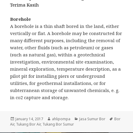
Terima Kasih
Borehole
A borehole is a thin shaft bored in the land, either
vertically or flat. A borehole may be constructed for
many different purposes, including the removal of
water, other fluids (such as petroleum) or gases
(such as natural gas), within a geotechnical
investigation, environmental site examination,
mineral exploration, temperature description, as a
pilot pit for installing piers or underground
utilities, for geothermal installations, or for
subterranean storage of unwanted chemicals, e. g.
in co2 capture and storage.
Posted
January 14, 2017
Author
ahlipompa
Categories
Jasa Sumur Bor
Tags
Bor
Air
,
on
Tukang Bor Air
,
Tukang Bor Sumur