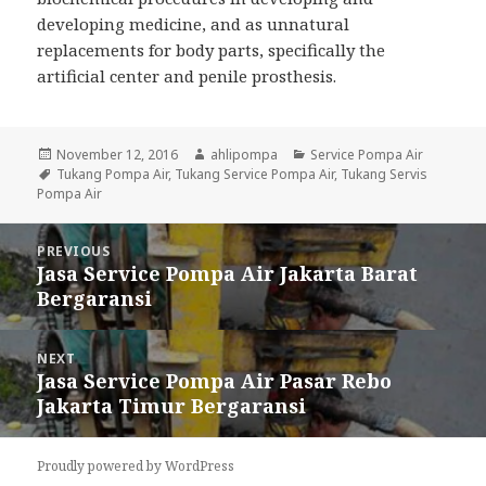
developing medicine, and as unnatural
replacements for body parts, specifically the
artificial center and penile prosthesis.
Posted
November 12, 2016
Author
ahlipompa
Categories
Service Pompa Air
on
Tags
Tukang Pompa Air
,
Tukang Service Pompa Air
,
Tukang Servis
Pompa Air
Post
PREVIOUS
navigation
Jasa Service Pompa Air Jakarta Barat
Previous
Bergaransi
post:
NEXT
Jasa Service Pompa Air Pasar Rebo
Next
Jakarta Timur Bergaransi
post:
Proudly powered by WordPress