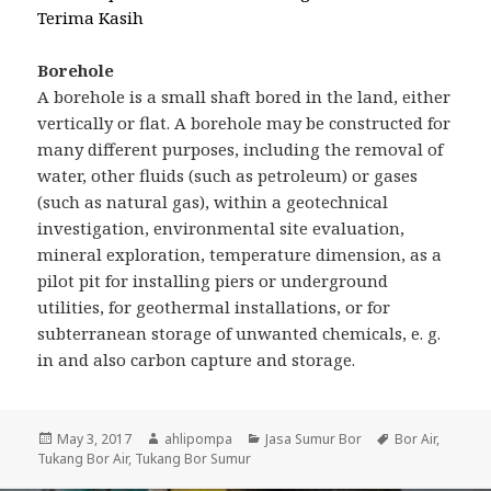
Terima Kasih
Borehole
A borehole is a small shaft bored in the land, either
vertically or flat. A borehole may be constructed for
many different purposes, including the removal of
water, other fluids (such as petroleum) or gases
(such as natural gas), within a geotechnical
investigation, environmental site evaluation,
mineral exploration, temperature dimension, as a
pilot pit for installing piers or underground
utilities, for geothermal installations, or for
subterranean storage of unwanted chemicals, e. g.
in and also carbon capture and storage.
Posted
May 3, 2017
Author
ahlipompa
Categories
Jasa Sumur Bor
Tags
Bor Air
,
Tukang Bor Air
on
,
Tukang Bor Sumur