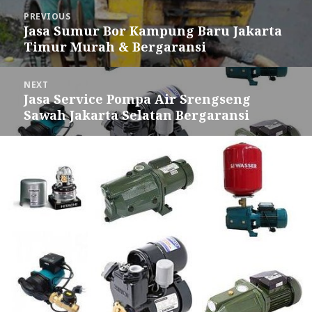
Post
PREVIOUS
navigation
Jasa Sumur Bor Kampung Baru Jakarta
Previous
Timur Murah & Bergaransi
post:
NEXT
Jasa Service Pompa Air Srengseng
Next
Sawah Jakarta Selatan Bergaransi
post: