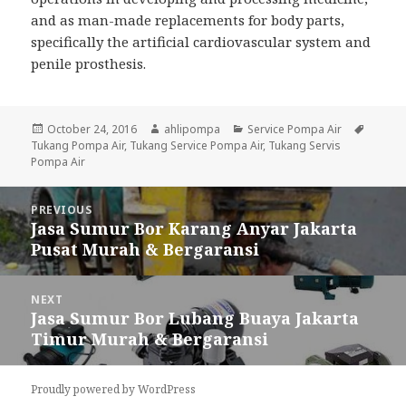
and as man-made replacements for body parts,
specifically the artificial cardiovascular system and
penile prosthesis.
Posted
October 24, 2016
Author
ahlipompa
Categories
Service Pompa Air
Tags
Tukang Pompa Air
on
,
Tukang Service Pompa Air
,
Tukang Servis
Pompa Air
Post
PREVIOUS
navigation
Jasa Sumur Bor Karang Anyar Jakarta
Previous
Pusat Murah & Bergaransi
post:
NEXT
Jasa Sumur Bor Lubang Buaya Jakarta
Next
Timur Murah & Bergaransi
post:
Proudly powered by WordPress