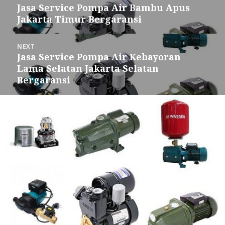
navigation
Jasa Service Pompa Air Bambu Apus
Previous
Jakarta Timur Bergaransi
post:
NEXT
Jasa Service Pompa Air Kebayoran
Next
Lama Selatan Jakarta Selatan
post:
Bergaransi