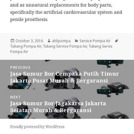
and as unnatural replacements for body parts,
specifically the artificial cardiovascular system and
penile prosthesis.
Posted
October 3, 2016
Author
ahlipompa
Categories
Service Pompa Air
Tags
Tukang Pompa Air
on
,
Tukang Service Pompa Air
,
Tukang Servis
Pompa Air
Post
PREVIOUS
navigation
Jasa Sumur Bor Cempaka Putih Timur
Previous
Jakarta Pusat Murah & Bergaransi
post:
NEXT
Jasa Sumur Bor Jagakarsa Jakarta
Next
Selatan Murah & Bergaransi
post:
Proudly powered by WordPress