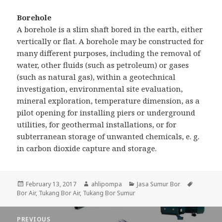
Borehole
A borehole is a slim shaft bored in the earth, either
vertically or flat. A borehole may be constructed for
many different purposes, including the removal of
water, other fluids (such as petroleum) or gases
(such as natural gas), within a geotechnical
investigation, environmental site evaluation,
mineral exploration, temperature dimension, as a
pilot opening for installing piers or underground
utilities, for geothermal installations, or for
subterranean storage of unwanted chemicals, e. g.
in carbon dioxide capture and storage.
Posted
February 13, 2017
Author
ahlipompa
Categories
Jasa Sumur Bor
Tags
Bor Air
on
,
Tukang Bor Air
,
Tukang Bor Sumur
Post
PREVIOUS